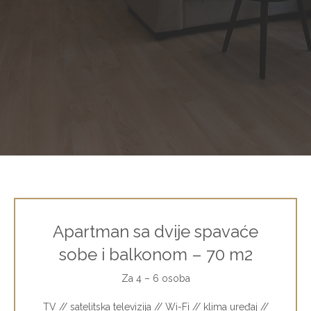
Apartman sa dvije spavaće
sobe i balkonom – 70 m2
Za 4 – 6 osoba
TV // satelitska televizija // Wi-Fi // klima uređaj //