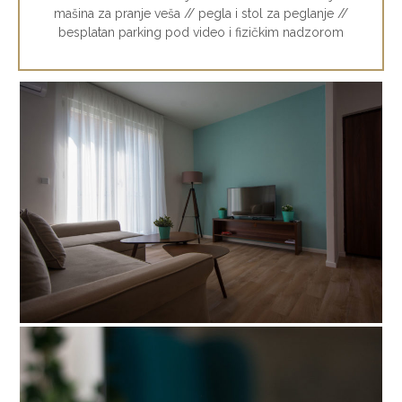
mašina za pranje veša // pegla i stol za peglanje //
besplatan parking pod video i fizičkim nadzorom