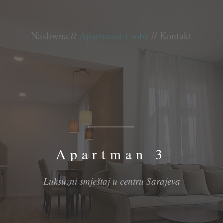
Naslovna
//
Apartmani i sobe
//
Kontakt