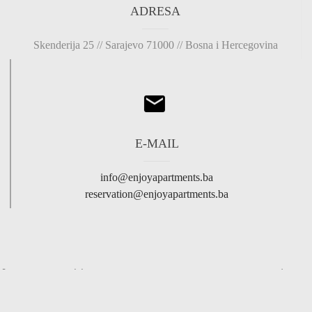
ADRESA
Skenderija 25 // Sarajevo 71000 // Bosna i Hercegovina
E-MAIL
info@enjoyapartments.ba
reservation@enjoyapartments.ba
[res_map address="43.8550142,18.4190322 | 43