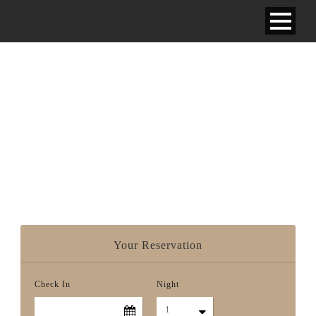
DELUXE ROOM – ONE
KING BED
Your Reservation
Check In
Night