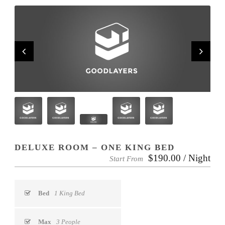
DELUXE ROOM – ONE KING BED
$190.00 / Night
Start From
Bed
1 King Bed
Max
3 People