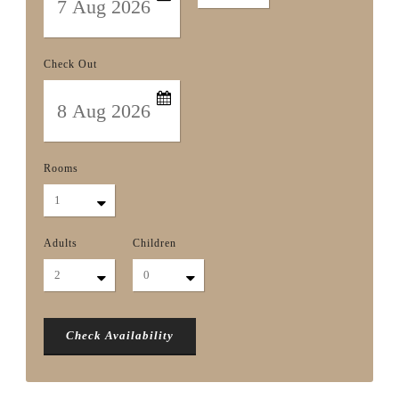
Check Out
Rooms
Adults
Children