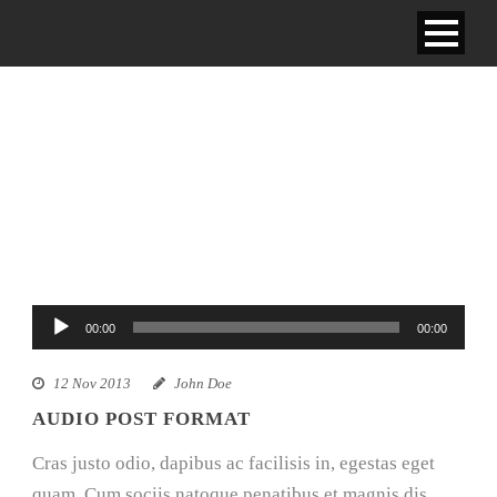
AUDIO POST FORMAT
Audio
00:00
00:00
Player
12 Nov 2013
John Doe
AUDIO POST FORMAT
Cras justo odio, dapibus ac facilisis in, egestas eget
quam. Cum sociis natoque penatibus et magnis dis