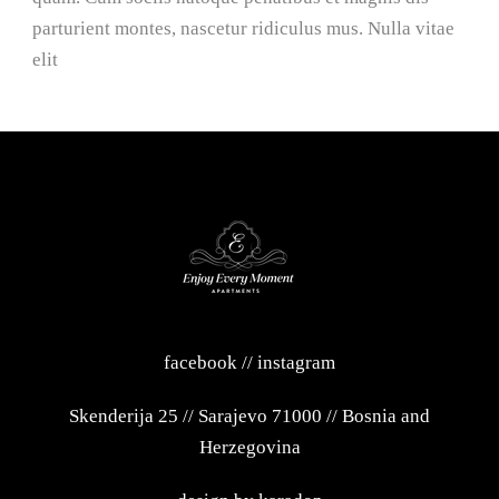
parturient montes, nascetur ridiculus mus. Nulla vitae
elit
facebook
//
instagram
Skenderija 25
//
Sarajevo 71000
//
Bosnia and
Herzegovina