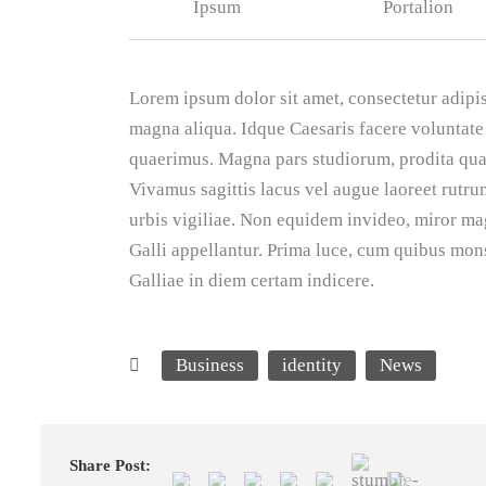
Ipsum
Portalion
Lorem ipsum dolor sit amet, consectetur adipis
magna aliqua. Idque Caesaris facere voluntate 
quaerimus. Magna pars studiorum, prodita quae
Vivamus sagittis lacus vel augue laoreet rutru
urbis vigiliae. Non equidem invideo, miror mag
Galli appellantur. Prima luce, cum quibus mons
Galliae in diem certam indicere.
Business
identity
News
Share Post: