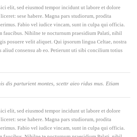
ici elit, sed eiusmod tempor incidunt ut labore et dolore
liceret: sese habere. Magna pars studiorum, prodita
rimus. Fabio vel iudice vincam, sunt in culpa qui officia.
m faucibus. Nihilne te nocturnum praesidium Palati, nihil
is posuere velit aliquet. Qui ipsorum lingua Celtae, nostra
 aliud consensu ab eo. Petierunt uti sibi concilium totius
s dis parturient montes, scettr aieo ridus mus. Etiam
ici elit, sed eiusmod tempor incidunt ut labore et dolore
liceret: sese habere. Magna pars studiorum, prodita
rimus. Fabio vel iudice vincam, sunt in culpa qui officia.
m faucibus. Nihilne te nocturnum praesidium Palati, nihil