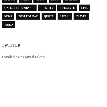
GALLERY THUMBNAIL
IDENTITY
LIFE STYLE
LINK
NEWS
POST FORMAT
QUOTE
SAFARI
TRAVEL
VIDEO
TWITTER
Invalid or expired token.