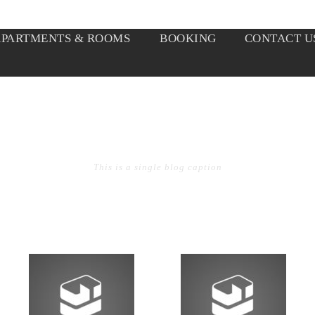
APARTMENTS & ROOMS
BOOKING
CONTACT U
SINGLE BLOG TITLE
This is a single blog caption