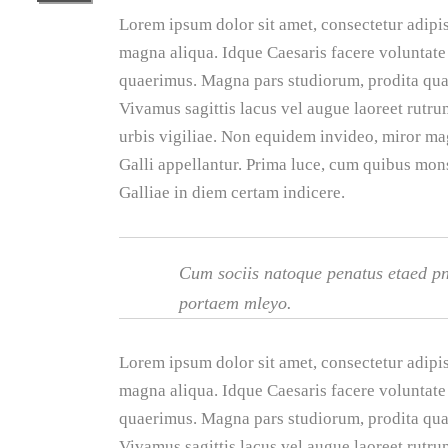
Lorem ipsum dolor sit amet, consectetur adipis
magna aliqua. Idque Caesaris facere voluntate 
quaerimus. Magna pars studiorum, prodita quae
Vivamus sagittis lacus vel augue laoreet rutru
urbis vigiliae. Non equidem invideo, miror mag
Galli appellantur. Prima luce, cum quibus mons
Galliae in diem certam indicere.
Cum sociis natoque penatus etaed pni
portaem mleyo.
Lorem ipsum dolor sit amet, consectetur adipis
magna aliqua. Idque Caesaris facere voluntate 
quaerimus. Magna pars studiorum, prodita quae
Vivamus sagittis lacus vel augue laoreet rutru